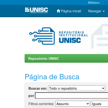
|
Biblioteca
Página inicial
Navegar
Skip
navigation
Repositório UNISC
Página de Busca
Buscar em:
por
Filtros correntes: