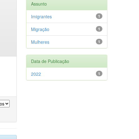
Assunto
Imigrantes
1
Migração
1
Mulheres
1
Data de Publicação
2022
1