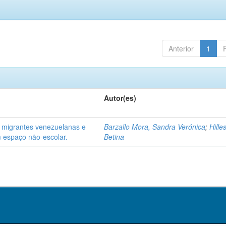
Anterior
1
Autor(es)
s migrantes venezuelanas e
Barzallo Mora, Sandra Verónica
;
Hille
 espaço não-escolar.
Betina