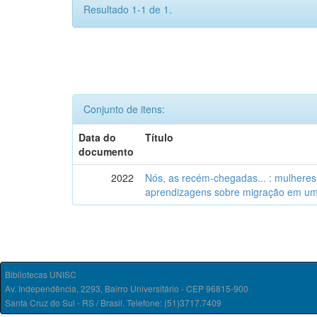
Resultado 1-1 de 1.
Conjunto de itens:
Data do
Título
documento
2022
Nós, as recém-chegadas... : mulhere
aprendizagens sobre migração em um
Bibliotecas UNISC
Av. Independência, 2293, Bairro Universitário - CEP 96815-900
Santa Cruz do Sul - RS / Brasil. Telefone: (51)3717.7409