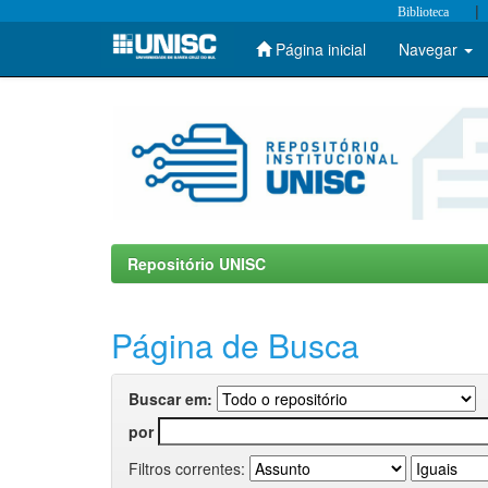
|
Biblioteca
Página inicial
Navegar
Skip
navigation
Repositório UNISC
Página de Busca
Buscar em:
por
Filtros correntes: