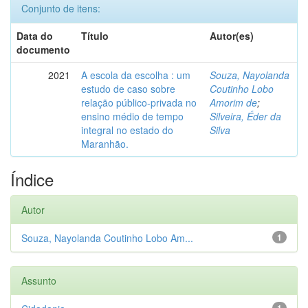
Conjunto de itens:
Data do
Título
Autor(es)
documento
2021
A escola da escolha : um
Souza, Nayolanda
estudo de caso sobre
Coutinho Lobo
relação público-privada no
Amorim de
;
ensino médio de tempo
Silveira, Éder da
integral no estado do
Silva
Maranhão.
Índice
Autor
Souza, Nayolanda Coutinho Lobo Am...
1
Assunto