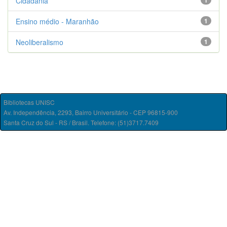
Cidadania
1
Ensino médio - Maranhão
1
Neoliberalismo
1
Bibliotecas UNISC
Av. Independência, 2293, Bairro Universitário - CEP 96815-900
Santa Cruz do Sul - RS / Brasil. Telefone: (51)3717.7409