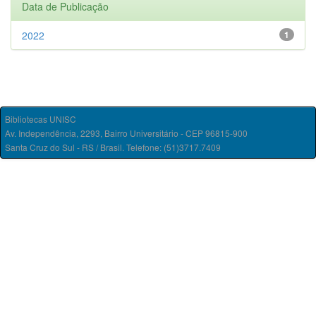
Data de Publicação
2022
1
Bibliotecas UNISC
Av. Independência, 2293, Bairro Universitário - CEP 96815-900
Santa Cruz do Sul - RS / Brasil. Telefone: (51)3717.7409