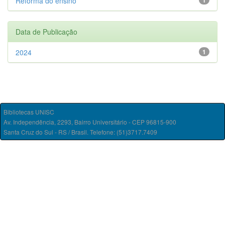
Reforma do ensino
1
Data de Publicação
2024
1
Bibliotecas UNISC
Av. Independência, 2293, Bairro Universitário - CEP 96815-900
Santa Cruz do Sul - RS / Brasil. Telefone: (51)3717.7409