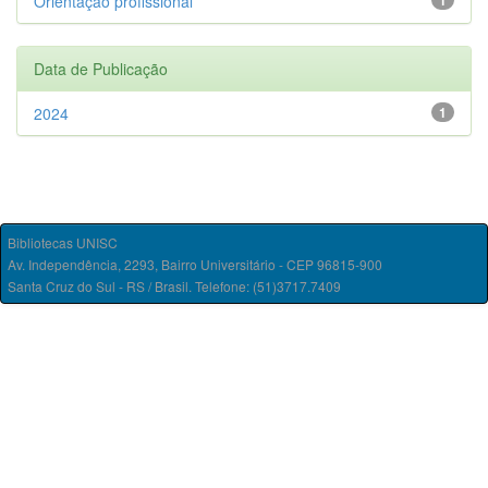
Orientação profissional
1
Data de Publicação
2024
1
Bibliotecas UNISC
Av. Independência, 2293, Bairro Universitário - CEP 96815-900
Santa Cruz do Sul - RS / Brasil. Telefone: (51)3717.7409