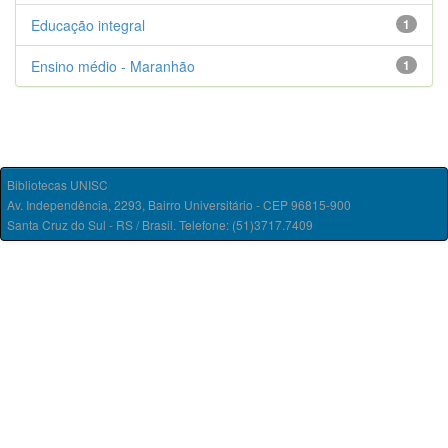
Educação integral
1
Ensino médio - Maranhão
1
Bibliotecas UNISC
Av. Independência, 2293, Bairro Universitário - CEP 96815-900
Santa Cruz do Sul - RS / Brasil. Telefone: (51)3717.7409