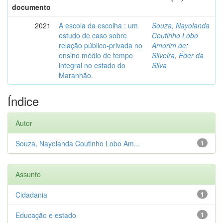
documento
2021
A escola da escolha : um
Souza, Nayolanda
estudo de caso sobre
Coutinho Lobo
relação público-privada no
Amorim de
;
ensino médio de tempo
Silveira, Éder da
integral no estado do
Silva
Maranhão.
Índice
Autor
Souza, Nayolanda Coutinho Lobo Am...
1
Assunto
Cidadania
1
Educação e estado
1