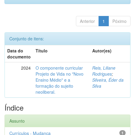
Anterior
1
Póximo
Conjunto de itens:
Data do
Título
Autor(es)
documento
2024
O componente curricular
Reis, Liliane
Projeto de Vida no "Novo
Rodrigues
;
Ensino Médio" e a
Silveira, Éder da
formação do sujeito
Silva
neoliberal.
Índice
Assunto
Currículos - Mudança
1