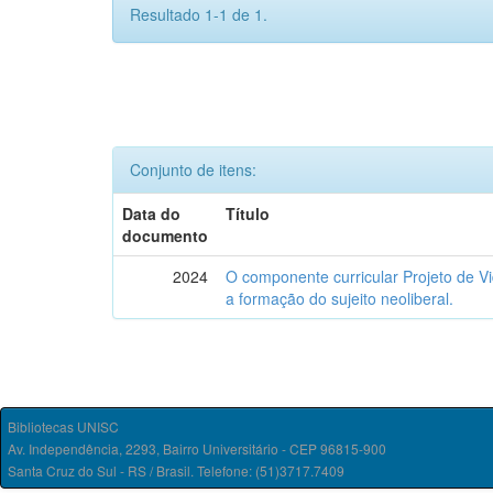
Resultado 1-1 de 1.
Conjunto de itens:
Data do
Título
documento
2024
O componente curricular Projeto de V
a formação do sujeito neoliberal.
Bibliotecas UNISC
Av. Independência, 2293, Bairro Universitário - CEP 96815-900
Santa Cruz do Sul - RS / Brasil. Telefone: (51)3717.7409