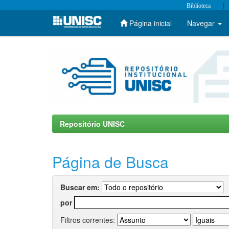
|
Biblioteca
Página inicial
Navegar
Skip
navigation
Repositório UNISC
Página de Busca
Buscar em:
por
Filtros correntes: