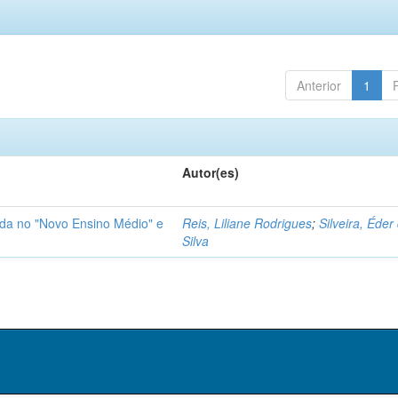
Anterior
1
Autor(es)
ida no "Novo Ensino Médio" e
Reis, Liliane Rodrigues
;
Silveira, Éder
Silva