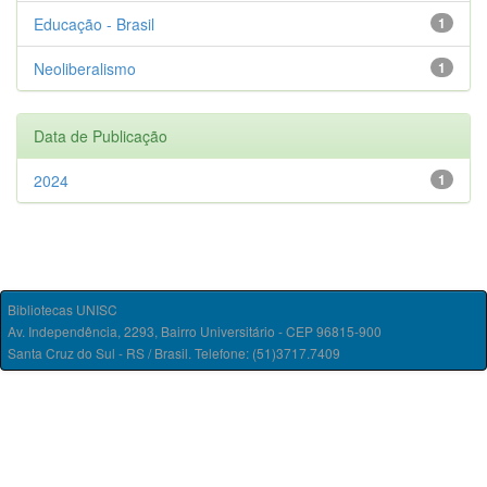
Educação - Brasil
1
Neoliberalismo
1
Data de Publicação
2024
1
Bibliotecas UNISC
Av. Independência, 2293, Bairro Universitário - CEP 96815-900
Santa Cruz do Sul - RS / Brasil. Telefone: (51)3717.7409