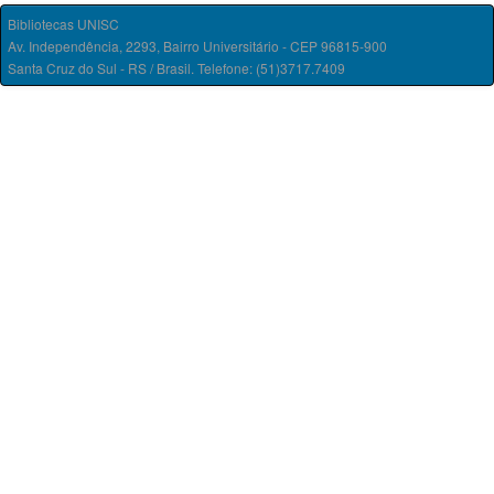
Bibliotecas UNISC
Av. Independência, 2293, Bairro Universitário - CEP 96815-900
Santa Cruz do Sul - RS / Brasil. Telefone: (51)3717.7409