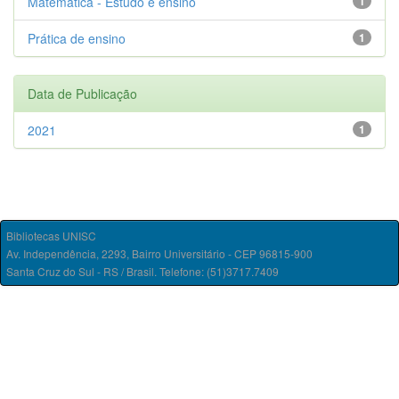
Matemática - Estudo e ensino
1
Prática de ensino
1
Data de Publicação
2021
1
Bibliotecas UNISC
Av. Independência, 2293, Bairro Universitário - CEP 96815-900
Santa Cruz do Sul - RS / Brasil. Telefone: (51)3717.7409