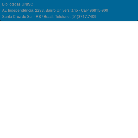
Bibliotecas UNISC
Av. Independência, 2293, Bairro Universitário - CEP 96815-900
Santa Cruz do Sul - RS / Brasil. Telefone: (51)3717.7409