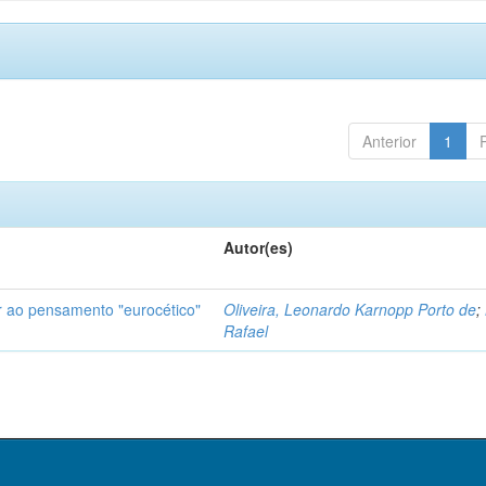
Anterior
1
Autor(es)
r ao pensamento "eurocético"
Oliveira, Leonardo Karnopp Porto de
;
Rafael