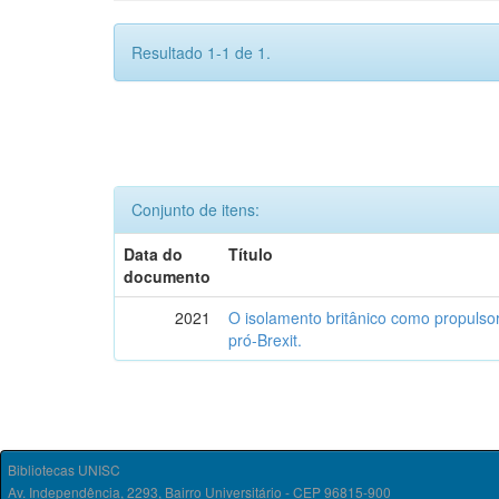
Resultado 1-1 de 1.
Conjunto de itens:
Data do
Título
documento
2021
O isolamento britânico como propulso
pró-Brexit.
Bibliotecas UNISC
Av. Independência, 2293, Bairro Universitário - CEP 96815-900