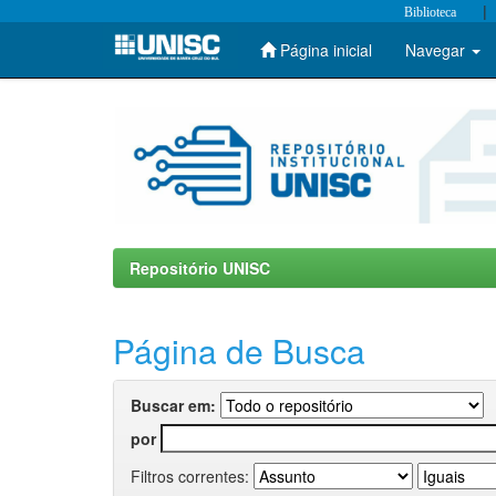
|
Biblioteca
Página inicial
Navegar
Skip
navigation
Repositório UNISC
Página de Busca
Buscar em:
por
Filtros correntes: