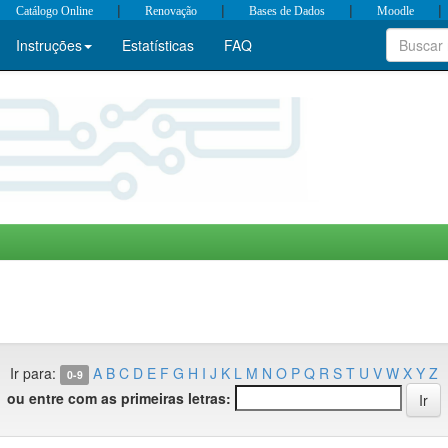
|
|
|
|
Catálogo Online
Renovação
Bases de Dados
Moodle
Instruções
Estatísticas
FAQ
Ir para:
A
B
C
D
E
F
G
H
I
J
K
L
M
N
O
P
Q
R
S
T
U
V
W
X
Y
Z
0-9
ou entre com as primeiras letras: