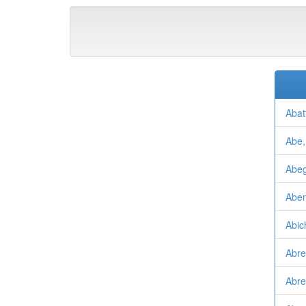
Abat
Abe,
Abeg
Aben
Abic
Abre
Abre