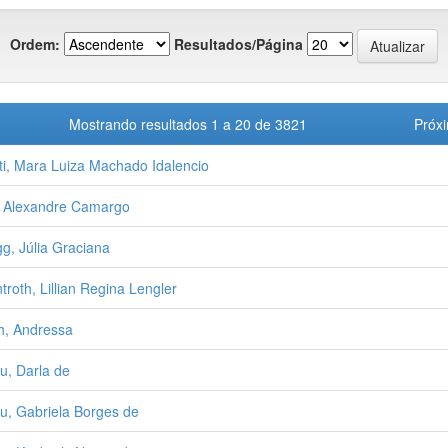
Ordem:
Resultados/Página
Mostrando resultados 1 a 20 de 3821
Próx
ti, Mara Luiza Machado Idalencio
 Alexandre Camargo
g, Júlia Graciana
troth, Lillian Regina Lengler
h, Andressa
u, Darla de
u, Gabriela Borges de