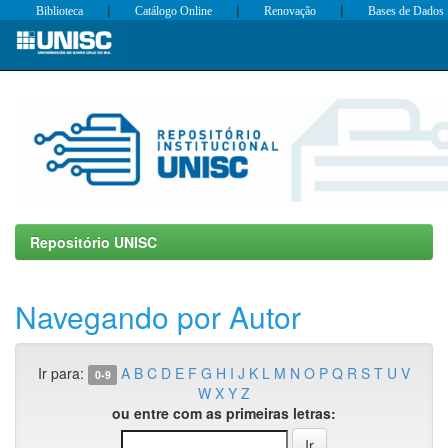
|
|
|
Biblioteca
Catálogo Online
Renovação
Bases de Dados
Skip
navigation
Repositório UNISC
Navegando por Autor
Ir para:
A
B
C
D
E
F
G
H
I
J
K
L
M
N
O
P
Q
R
S
T
U
V
0-9
W
X
Y
Z
ou entre com as primeiras letras: