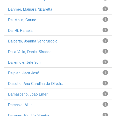
Dahmer, Mainara Nicaretta
1
Dal Molin, Carine
1
Dal Ri, Rafaela
1
Dalberto, Joanna Vendruscolo
1
Dalla Valle, Daniel Sfreddo
1
Dallemole, Jéferson
1
Dalpian, Jacir José
1
Dalsotto, Ana Carolina de Oliveira
1
Damasceno, João Emeri
1
Damasio, Aline
1
Daneres, Patricia Silveira
1