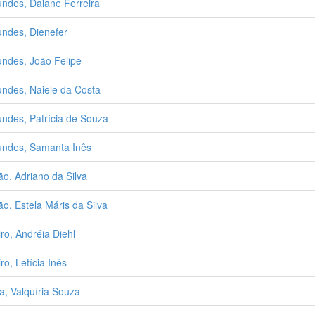
ndes, Daiane Ferreira
ndes, Dienefer
ndes, João Felipe
ndes, Naiele da Costa
ndes, Patrícia de Souza
ndes, Samanta Inês
ão, Adriano da Silva
ão, Estela Máris da Silva
iro, Andréia Diehl
ro, Letícia Inês
a, Valquíria Souza