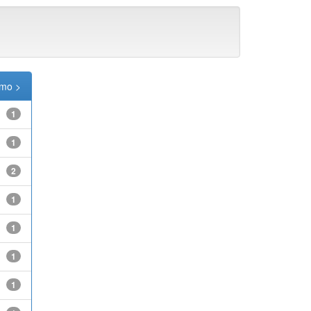
imo >
1
1
2
1
1
1
1