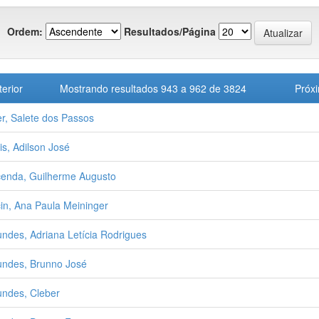
Ordem:
Resultados/Página
terior
Mostrando resultados 943 a 962 de 3824
Próx
r, Salete dos Passos
is, Adilson José
enda, Guilherme Augusto
in, Ana Paula Meininger
ndes, Adriana Letícia Rodrigues
ndes, Brunno José
ndes, Cleber