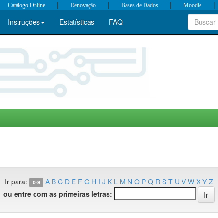
|
|
|
|
Catálogo Online
Renovação
Bases de Dados
Moodle
Instruções
Estatísticas
FAQ
Ir para:
A
B
C
D
E
F
G
H
I
J
K
L
M
N
O
P
Q
R
S
T
U
V
W
X
Y
Z
0-9
ou entre com as primeiras letras: