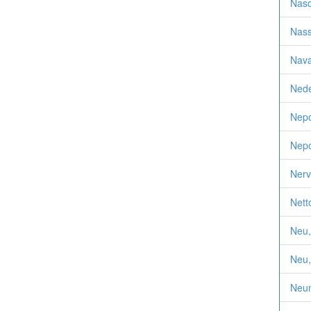
Nasc
Nass
Nava
Nede
Nepo
Nepo
Nerv
Nett
Neu,
Neu,
Neum