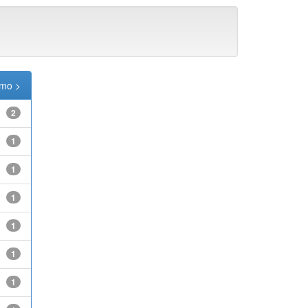
imo >
2
1
1
1
1
1
1