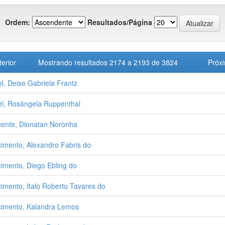
Ordem:
Resultados/Página
terior
Mostrando resultados 2174 a 2193 de 3824
Próx
l, Deise Gabriela Frantz
l, Rosângela Ruppenthal
ente, Dionatan Noronha
imento, Alexandro Fabris do
imento, Diego Ebling do
imento, Italo Roberto Tavares do
imento, Kalandra Lemos