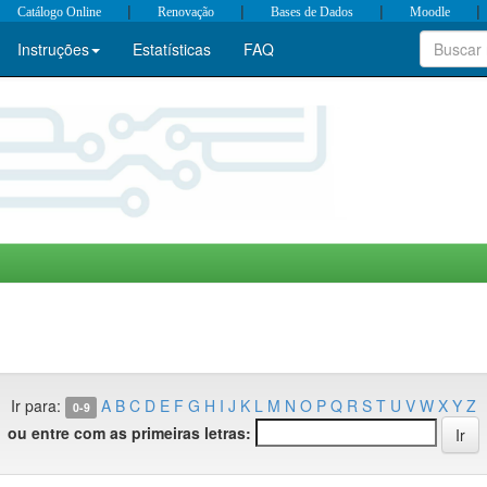
|
|
|
|
Catálogo Online
Renovação
Bases de Dados
Moodle
Instruções
Estatísticas
FAQ
Ir para:
A
B
C
D
E
F
G
H
I
J
K
L
M
N
O
P
Q
R
S
T
U
V
W
X
Y
Z
0-9
ou entre com as primeiras letras: