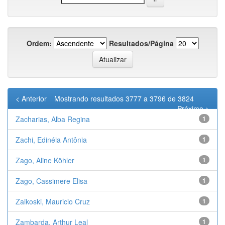
Ordem:
Resultados/Página
< Anterior
Mostrando resultados 3777 a 3796 de 3824
Próximo >
Zacharias, Alba Regina
1
Zachi, Edinéia Antônia
1
Zago, Aline Köhler
1
Zago, Cassimere Elisa
1
Zaikoski, Mauricio Cruz
1
Zambarda, Arthur Leal
1