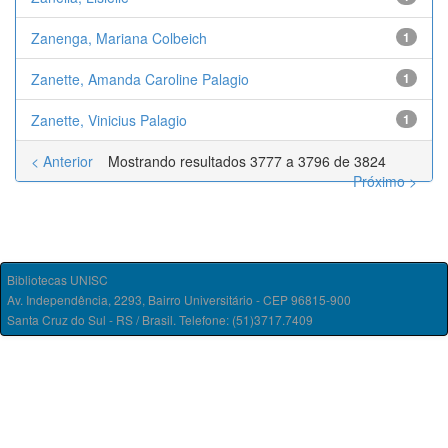
Zanenga, Mariana Colbeich
1
Zanette, Amanda Caroline Palagio
1
Zanette, Vinicius Palagio
1
< Anterior
Mostrando resultados 3777 a 3796 de 3824
Próximo >
Bibliotecas UNISC
Av. Independência, 2293, Bairro Universitário - CEP 96815-900
Santa Cruz do Sul - RS / Brasil. Telefone: (51)3717.7409