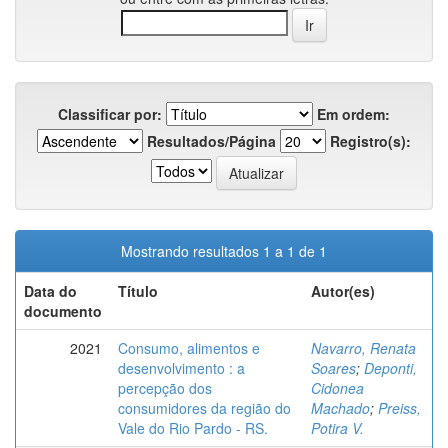
Classificar por:
Em ordem:
Resultados/Página
Registro(s):
Mostrando resultados 1 a 1 de 1
Data do
Título
Autor(es)
documento
2021
Consumo, alimentos e
Navarro, Renata
desenvolvimento : a
Soares
;
Deponti,
percepção dos
Cidonea
consumidores da região do
Machado
;
Preiss,
Vale do Rio Pardo - RS.
Potira V.