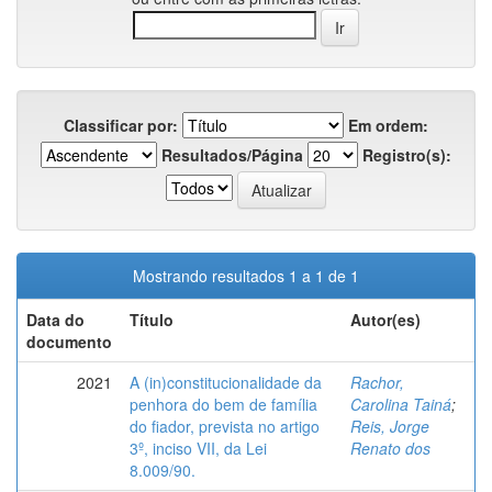
Classificar por:
Em ordem:
Resultados/Página
Registro(s):
Mostrando resultados 1 a 1 de 1
Data do
Título
Autor(es)
documento
2021
A (in)constitucionalidade da
Rachor,
penhora do bem de família
Carolina Tainá
;
do fiador, prevista no artigo
Reis, Jorge
3º, inciso VII, da Lei
Renato dos
8.009/90.