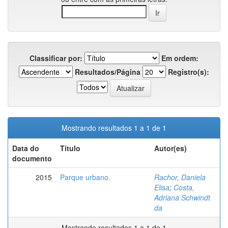
Classificar por:
Em ordem:
Resultados/Página
Registro(s):
Mostrando resultados 1 a 1 de 1
Data do
Título
Autor(es)
documento
2015
Parque urbano.
Rachor, Daniela
Elisa
;
Costa,
Adriana Schwindt
da
Mostrando resultados 1 a 1 de 1