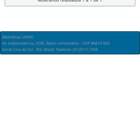
Bibliotecas UNISC
Av. Independência, 2293, Bairro Universitário - CEP 96815-900
Santa Cruz do Sul - RS / Brasil. Telefone: (51)3717.7409