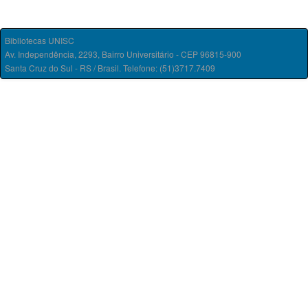
Bibliotecas UNISC
Av. Independência, 2293, Bairro Universitário - CEP 96815-900
Santa Cruz do Sul - RS / Brasil. Telefone: (51)3717.7409