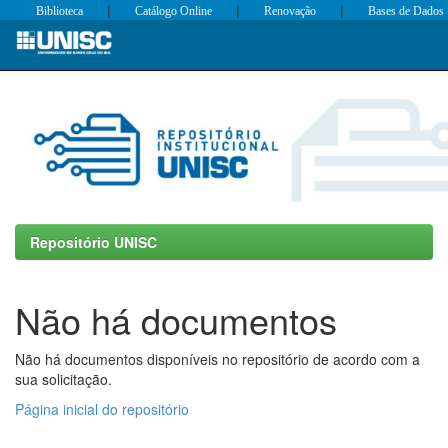
|
|
|
Biblioteca
Catálogo Online
Renovação
Bases de Dados
Skip
navigation
Repositório UNISC
Não há documentos
Não há documentos disponíveis no repositório de acordo com a
sua solicitação.
Página inicial do repositório