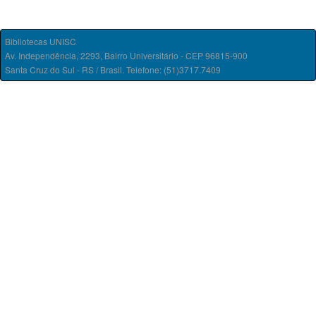
Bibliotecas UNISC
Av. Independência, 2293, Bairro Universitário - CEP 96815-900
Santa Cruz do Sul - RS / Brasil. Telefone: (51)3717.7409