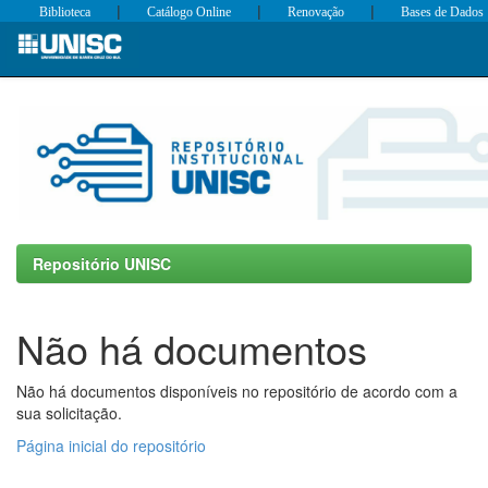
|
|
|
Biblioteca
Catálogo Online
Renovação
Bases de Dados
Skip
navigation
Repositório UNISC
Não há documentos
Não há documentos disponíveis no repositório de acordo com a
sua solicitação.
Página inicial do repositório