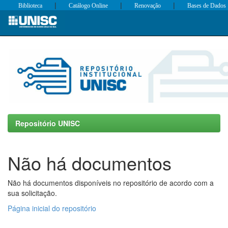
|
|
|
Biblioteca
Catálogo Online
Renovação
Bases de Dados
Skip
navigation
Repositório UNISC
Não há documentos
Não há documentos disponíveis no repositório de acordo com a
sua solicitação.
Página inicial do repositório