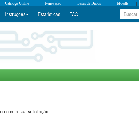
|
|
|
|
Catálogo Online
Renovação
Bases de Dados
Moodle
Instruções
Estatísticas
FAQ
do com a sua solicitação.