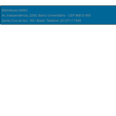
Bibliotecas UNISC
Av. Independência, 2293, Bairro Universitário - CEP 96815-900
Santa Cruz do Sul - RS / Brasil. Telefone: (51)3717.7409