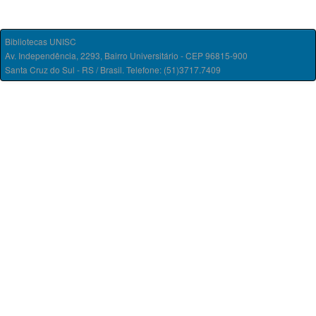
Bibliotecas UNISC
Av. Independência, 2293, Bairro Universitário - CEP 96815-900
Santa Cruz do Sul - RS / Brasil. Telefone: (51)3717.7409