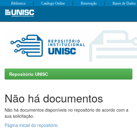
|
|
|
Biblioteca
Catálogo Online
Renovação
Bases de Dados
Skip
navigation
Repositório UNISC
Não há documentos
Não há documentos disponíveis no repositório de acordo com a
sua solicitação.
Página inicial do repositório