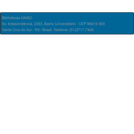
Bibliotecas UNISC
Av. Independência, 2293, Bairro Universitário - CEP 96815-900
Santa Cruz do Sul - RS / Brasil. Telefone: (51)3717.7409