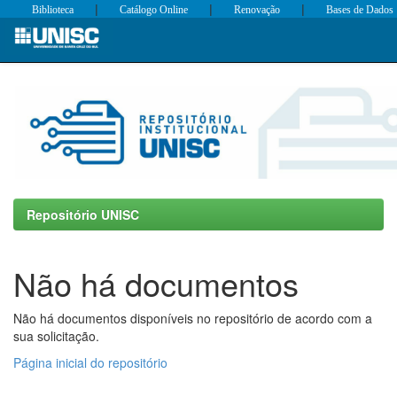
|
|
|
Biblioteca
Catálogo Online
Renovação
Bases de Dados
Skip
navigation
Repositório UNISC
Não há documentos
Não há documentos disponíveis no repositório de acordo com a
sua solicitação.
Página inicial do repositório