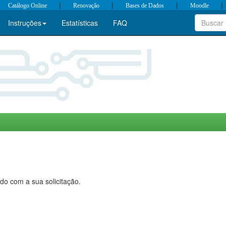
|
|
|
|
Catálogo Online
Renovação
Bases de Dados
Moodle
Instruções
Estatísticas
FAQ
do com a sua solicitação.