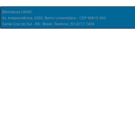
Bibliotecas UNISC
Av. Independência, 2293, Bairro Universitário - CEP 96815-900
Santa Cruz do Sul - RS / Brasil. Telefone: (51)3717.7409