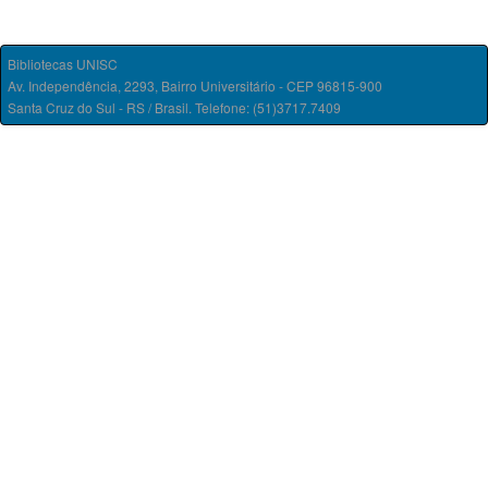
Bibliotecas UNISC
Av. Independência, 2293, Bairro Universitário - CEP 96815-900
Santa Cruz do Sul - RS / Brasil. Telefone: (51)3717.7409