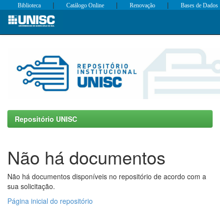
|
|
|
Biblioteca
Catálogo Online
Renovação
Bases de Dados
Skip
navigation
Repositório UNISC
Não há documentos
Não há documentos disponíveis no repositório de acordo com a
sua solicitação.
Página inicial do repositório