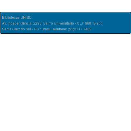
Bibliotecas UNISC
Av. Independência, 2293, Bairro Universitário - CEP 96815-900
Santa Cruz do Sul - RS / Brasil. Telefone: (51)3717.7409