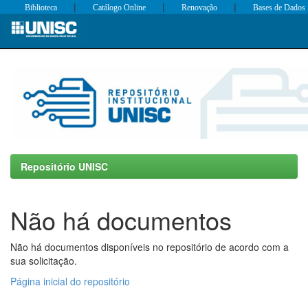
|
|
|
Biblioteca
Catálogo Online
Renovação
Bases de Dados
Skip
navigation
Repositório UNISC
Não há documentos
Não há documentos disponíveis no repositório de acordo com a
sua solicitação.
Página inicial do repositório