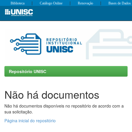
|
|
|
Biblioteca
Catálogo Online
Renovação
Bases de Dados
Skip
navigation
Repositório UNISC
Não há documentos
Não há documentos disponíveis no repositório de acordo com a
sua solicitação.
Página inicial do repositório