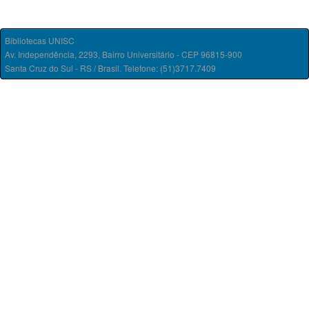
Bibliotecas UNISC
Av. Independência, 2293, Bairro Universitário - CEP 96815-900
Santa Cruz do Sul - RS / Brasil. Telefone: (51)3717.7409