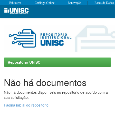
|
|
|
Biblioteca
Catálogo Online
Renovação
Bases de Dados
Skip
navigation
Repositório UNISC
Não há documentos
Não há documentos disponíveis no repositório de acordo com a
sua solicitação.
Página inicial do repositório