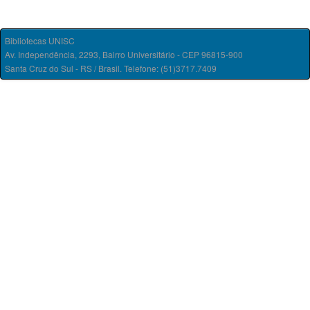
Bibliotecas UNISC
Av. Independência, 2293, Bairro Universitário - CEP 96815-900
Santa Cruz do Sul - RS / Brasil. Telefone: (51)3717.7409