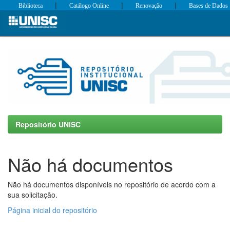
|
|
|
Biblioteca
Catálogo Online
Renovação
Bases de Dados
Skip
navigation
Repositório UNISC
Não há documentos
Não há documentos disponíveis no repositório de acordo com a
sua solicitação.
Página inicial do repositório