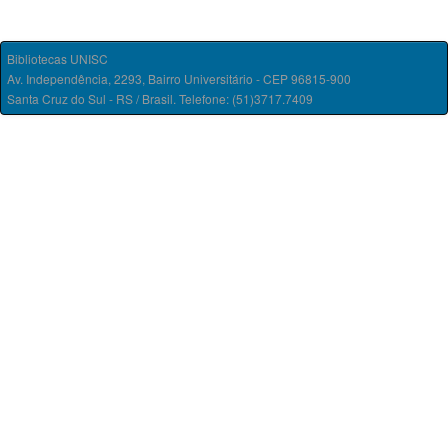
Bibliotecas UNISC
Av. Independência, 2293, Bairro Universitário - CEP 96815-900
Santa Cruz do Sul - RS / Brasil. Telefone: (51)3717.7409