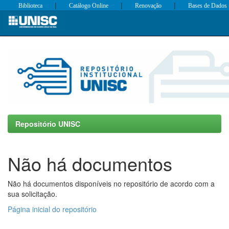
|
|
|
Biblioteca
Catálogo Online
Renovação
Bases de Dados
Skip
navigation
Repositório UNISC
Não há documentos
Não há documentos disponíveis no repositório de acordo com a
sua solicitação.
Página inicial do repositório