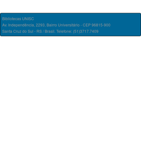
Bibliotecas UNISC
Av. Independência, 2293, Bairro Universitário - CEP 96815-900
Santa Cruz do Sul - RS / Brasil. Telefone: (51)3717.7409