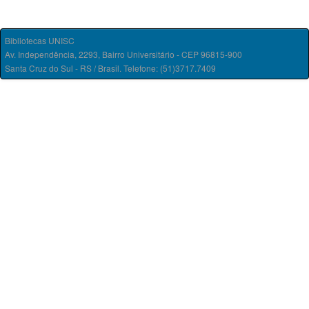
Bibliotecas UNISC
Av. Independência, 2293, Bairro Universitário - CEP 96815-900
Santa Cruz do Sul - RS / Brasil. Telefone: (51)3717.7409