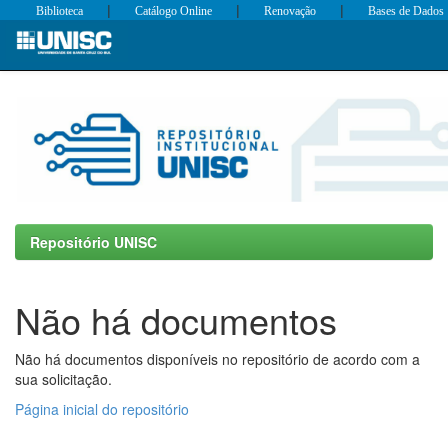
|
|
|
Biblioteca
Catálogo Online
Renovação
Bases de Dados
Skip
navigation
Repositório UNISC
Não há documentos
Não há documentos disponíveis no repositório de acordo com a
sua solicitação.
Página inicial do repositório