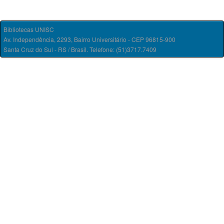
Bibliotecas UNISC
Av. Independência, 2293, Bairro Universitário - CEP 96815-900
Santa Cruz do Sul - RS / Brasil. Telefone: (51)3717.7409