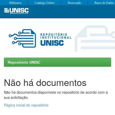
|
|
|
Biblioteca
Catálogo Online
Renovação
Bases de Dados
Skip
navigation
Repositório UNISC
Não há documentos
Não há documentos disponíveis no repositório de acordo com a
sua solicitação.
Página inicial do repositório