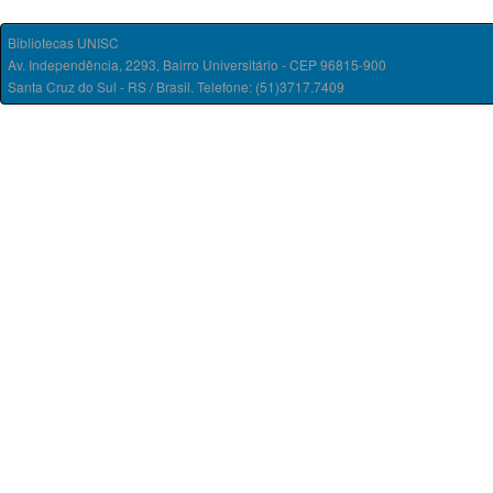
Bibliotecas UNISC
Av. Independência, 2293, Bairro Universitário - CEP 96815-900
Santa Cruz do Sul - RS / Brasil. Telefone: (51)3717.7409