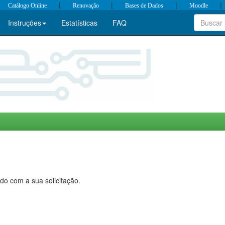
|
|
|
|
Catálogo Online
Renovação
Bases de Dados
Moodle
Instruções
Estatísticas
FAQ
do com a sua solicitação.