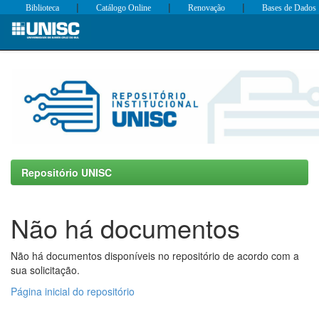
|
|
|
Biblioteca
Catálogo Online
Renovação
Bases de Dados
Skip
navigation
Repositório UNISC
Não há documentos
Não há documentos disponíveis no repositório de acordo com a
sua solicitação.
Página inicial do repositório