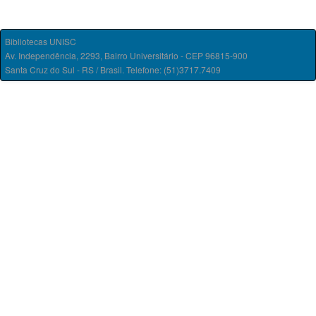
Bibliotecas UNISC
Av. Independência, 2293, Bairro Universitário - CEP 96815-900
Santa Cruz do Sul - RS / Brasil. Telefone: (51)3717.7409