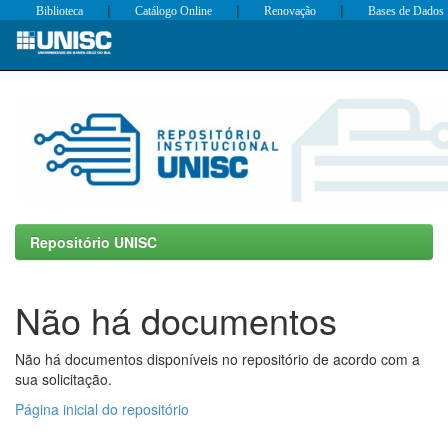
|
|
|
Biblioteca
Catálogo Online
Renovação
Bases de Dados
Skip
navigation
Repositório UNISC
Não há documentos
Não há documentos disponíveis no repositório de acordo com a
sua solicitação.
Página inicial do repositório