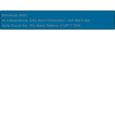
Bibliotecas UNISC
Av. Independência, 2293, Bairro Universitário - CEP 96815-900
Santa Cruz do Sul - RS / Brasil. Telefone: (51)3717.7409