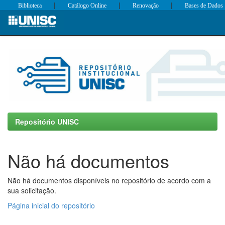
|
|
|
Biblioteca
Catálogo Online
Renovação
Bases de Dados
Skip
navigation
Repositório UNISC
Não há documentos
Não há documentos disponíveis no repositório de acordo com a
sua solicitação.
Página inicial do repositório