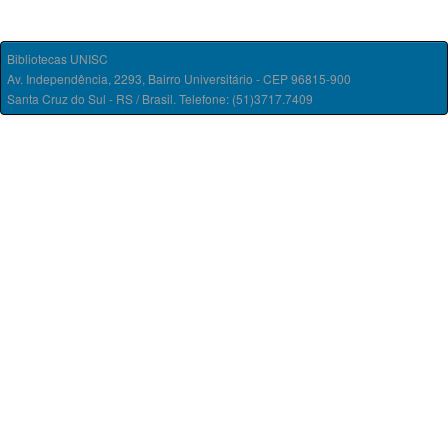
Bibliotecas UNISC
Av. Independência, 2293, Bairro Universitário - CEP 96815-900
Santa Cruz do Sul - RS / Brasil. Telefone: (51)3717.7409