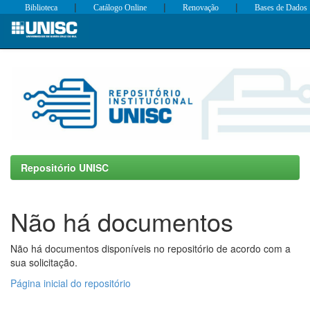
|
|
|
Biblioteca
Catálogo Online
Renovação
Bases de Dados
Skip
navigation
Repositório UNISC
Não há documentos
Não há documentos disponíveis no repositório de acordo com a
sua solicitação.
Página inicial do repositório