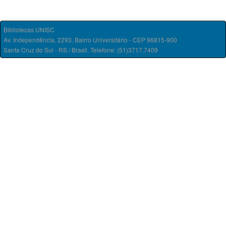
Bibliotecas UNISC
Av. Independência, 2293, Bairro Universitário - CEP 96815-900
Santa Cruz do Sul - RS / Brasil. Telefone: (51)3717.7409