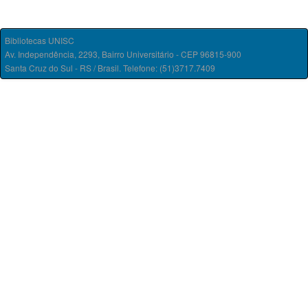
Bibliotecas UNISC
Av. Independência, 2293, Bairro Universitário - CEP 96815-900
Santa Cruz do Sul - RS / Brasil. Telefone: (51)3717.7409