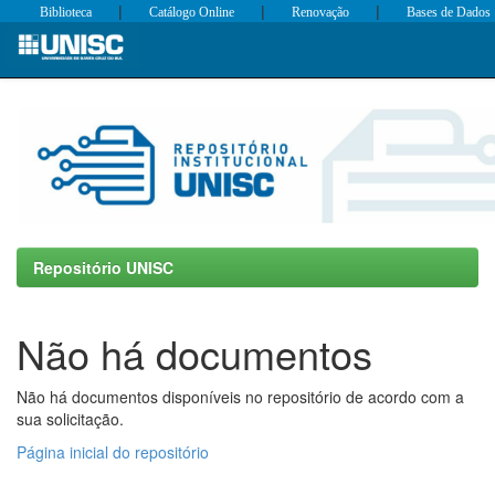
|
|
|
Biblioteca
Catálogo Online
Renovação
Bases de Dados
Skip
navigation
Repositório UNISC
Não há documentos
Não há documentos disponíveis no repositório de acordo com a
sua solicitação.
Página inicial do repositório