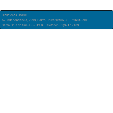
Bibliotecas UNISC
Av. Independência, 2293, Bairro Universitário - CEP 96815-900
Santa Cruz do Sul - RS / Brasil. Telefone: (51)3717.7409