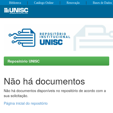
|
|
|
Biblioteca
Catálogo Online
Renovação
Bases de Dados
Skip
navigation
Repositório UNISC
Não há documentos
Não há documentos disponíveis no repositório de acordo com a
sua solicitação.
Página inicial do repositório