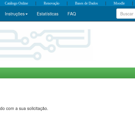
|
|
|
|
Catálogo Online
Renovação
Bases de Dados
Moodle
Instruções
Estatísticas
FAQ
do com a sua solicitação.