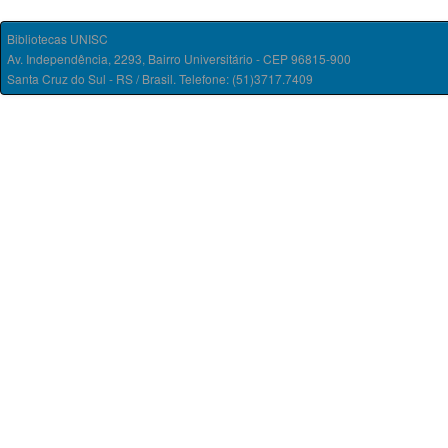
Bibliotecas UNISC
Av. Independência, 2293, Bairro Universitário - CEP 96815-900
Santa Cruz do Sul - RS / Brasil. Telefone: (51)3717.7409