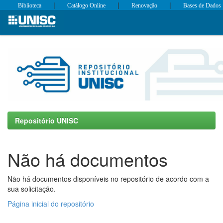
|
|
|
Biblioteca
Catálogo Online
Renovação
Bases de Dados
Skip
navigation
Repositório UNISC
Não há documentos
Não há documentos disponíveis no repositório de acordo com a
sua solicitação.
Página inicial do repositório