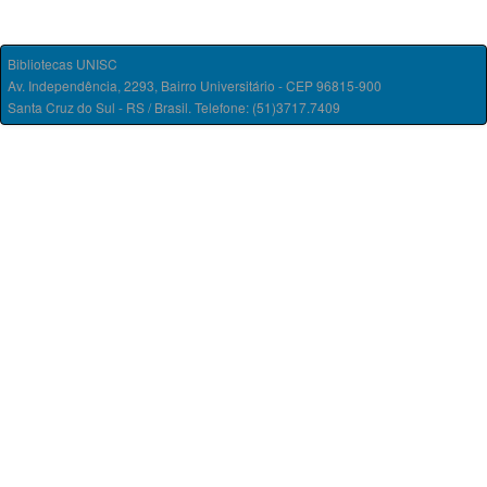
Bibliotecas UNISC
Av. Independência, 2293, Bairro Universitário - CEP 96815-900
Santa Cruz do Sul - RS / Brasil. Telefone: (51)3717.7409