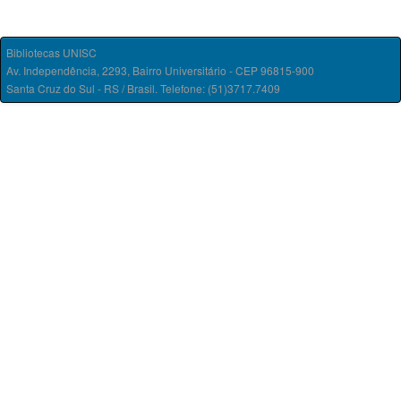
Bibliotecas UNISC
Av. Independência, 2293, Bairro Universitário - CEP 96815-900
Santa Cruz do Sul - RS / Brasil. Telefone: (51)3717.7409