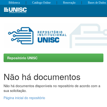
|
|
|
Biblioteca
Catálogo Online
Renovação
Bases de Dados
Skip
navigation
Repositório UNISC
Não há documentos
Não há documentos disponíveis no repositório de acordo com a
sua solicitação.
Página inicial do repositório