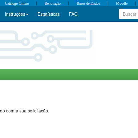
|
|
|
|
Catálogo Online
Renovação
Bases de Dados
Moodle
Instruções
Estatísticas
FAQ
do com a sua solicitação.