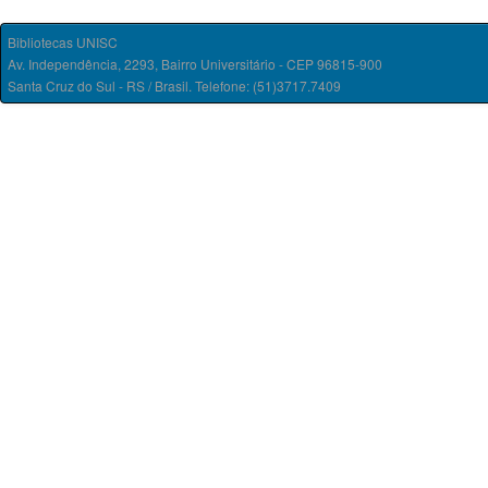
Bibliotecas UNISC
Av. Independência, 2293, Bairro Universitário - CEP 96815-900
Santa Cruz do Sul - RS / Brasil. Telefone: (51)3717.7409