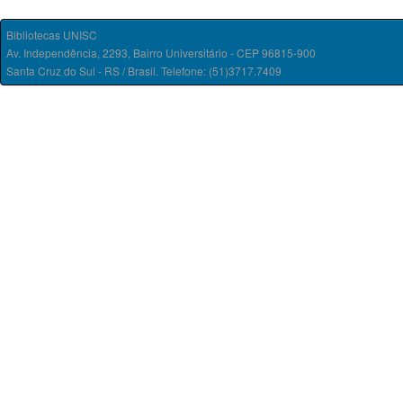
Bibliotecas UNISC
Av. Independência, 2293, Bairro Universitário - CEP 96815-900
Santa Cruz do Sul - RS / Brasil. Telefone: (51)3717.7409