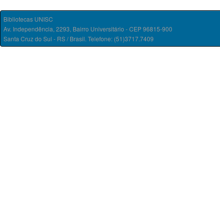
Bibliotecas UNISC
Av. Independência, 2293, Bairro Universitário - CEP 96815-900
Santa Cruz do Sul - RS / Brasil. Telefone: (51)3717.7409