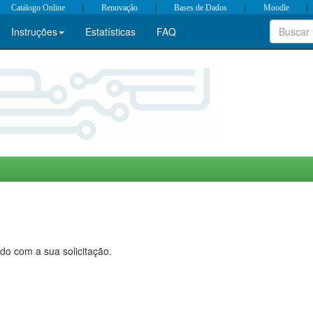
|
|
|
|
Catálogo Online
Renovação
Bases de Dados
Moodle
Instruções
Estatísticas
FAQ
do com a sua solicitação.